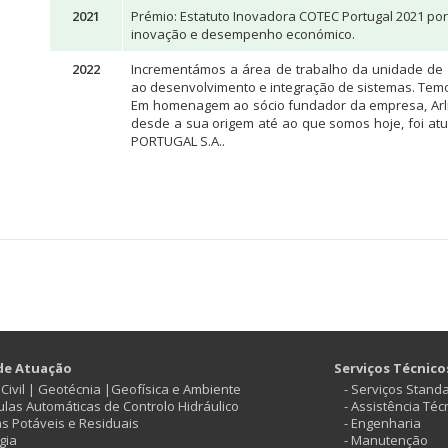
2021
Prémio: Estatuto Inovadora COTEC Portugal 2021 por 
inovação e desempenho económico.
2022
Incrementámos a área de trabalho da unidade de 
ao desenvolvimento e integração de sistemas. Temo
Em homenagem ao sócio fundador da empresa, Arli
desde a sua origem até ao que somos hoje, foi at
PORTUGAL S.A..
de Atuação
Serviços Técnico
ª Civil | Geotécnia |Geofísica e Ambiente
- Serviços Stand
vulas Automáticas de Controlo Hidráulico
- Assistência Téc
as Potáveis e Residuais
- Engenharia
gia
- Manutenção