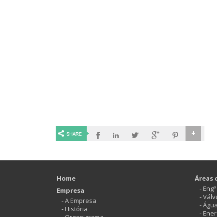
Home
Áreas 
- Eng
Empresa
- Vál
- A Empresa
- Águ
- História
- Ener
- Organigrama