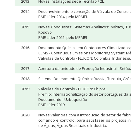
2013
Novas instalações sede Tecnilab / 2L.
2014
Desenvolvimento e conceção de Válvula de Control
PME Líder 2014, pelo IAPMEI.
2015
Novas Conquistas: Sistemas Analíticos: México, Turq
Kosovo
PME Líder 2015, pelo IAPMEI
2016
Doseamento Químico em Contentores Climatizados: 
CEMS - Continuous Emissions Monitoring System: M
Válvulas de Controlo - FLUCON: Colômbia, Indonésia
2017
Abertura da unidade de Produção Industrial - Setúb
2018
Sistema Doseamento Químico: Russia, Turquia, Gréc
2019
Válvulas de Controlo - FLUCON: Chipre
Prémio: Internacionalização do setor português da 
Doseamento - Uzbequistão
PME Líder 2019
2020
Novas valências com a introdução do setor de fabr
comando e controlo, para satisfazer os projetos i
de Águas, Águas Residuais e Indústria.