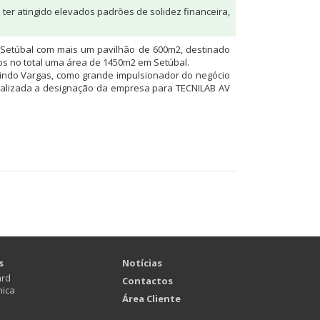
ter atingido elevados padrões de solidez financeira,
Setúbal com mais um pavilhão de 600m2, destinado
s no total uma área de 1450m2 em Setúbal.
ndo Vargas, como grande impulsionador do negócio
ualizada a designação da empresa para TECNILAB AV
s
Notícias
ard
Contactos
nica
Área Cliente