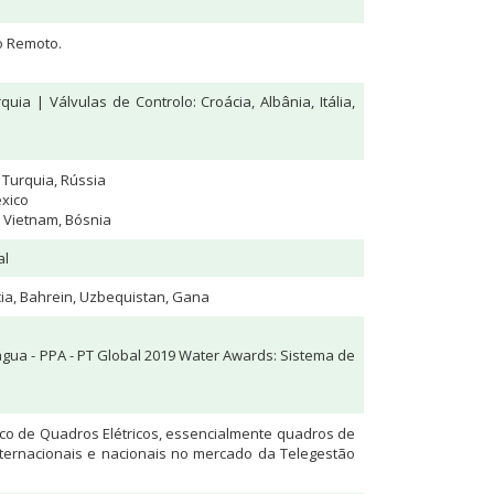
o Remoto.
uia | Válvulas de Controlo: Croácia, Albânia, Itália,
Turquia, Rússia
éxico
, Vietnam, Bósnia
al
ia, Bahrein, Uzbequistan, Gana
água - PPA - PT Global 2019 Water Awards: Sistema de
ico de Quadros Elétricos, essencialmente quadros de
nternacionais e nacionais no mercado da Telegestão