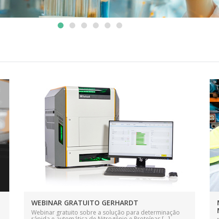
WEBINAR GRATUITO GERHARDT
Webinar gratuito sobre a solução para determinação
rápida e automática de Nitrogénio e Proteínas [...]