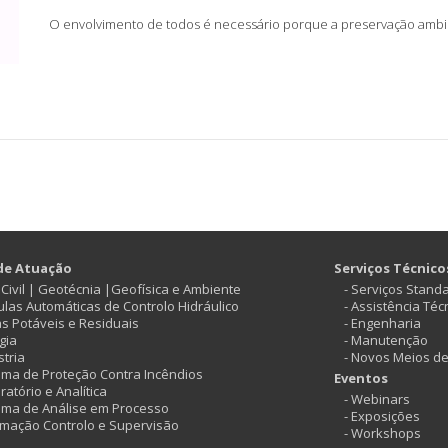
O envolvimento de todos é necessário porque a preservação ambie
de Atuação
Serviços Técnico
ª Civil | Geotécnia |Geofísica e Ambiente
- Serviços Stand
vulas Automáticas de Controlo Hidráulico
- Assistência Téc
as Potáveis e Residuais
- Engenharia
gia
- Manutenção
stria
- Novos Meios d
tema de Proteção Contra Incêndios
Eventos
ratório e Analítica
- Webinars
tema de Análise em Processo
- Exposições
omação Controlo e Supervisão
- Workshops