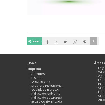
Home
Áreas 
- Eng
Empresa
- Vál
- A Empresa
- Águ
- História
- Ener
- Organigrama
- Indú
- Brochura Institucional
- Sis
- Qualidade ISO 9001
- Labo
- Politica de Ambiente
- Sis
- Politica de Segurança
- Aut
- Ética e Conformidade