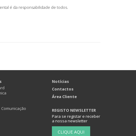
ntal é da responsabilidade de todos.
s
Notícias
ard
Contactos
nica
Área Cliente
e Comunicação
REGISTO NEWSLETTER
Para se registar e receber
a nossa newsletter