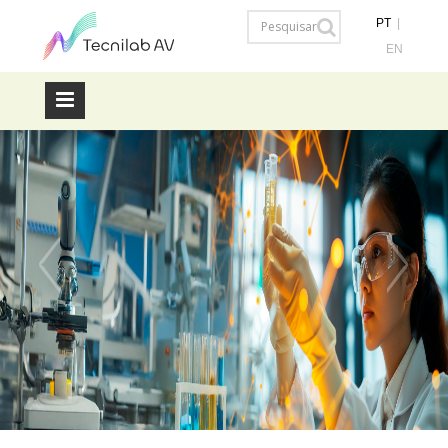
PT
|
EN