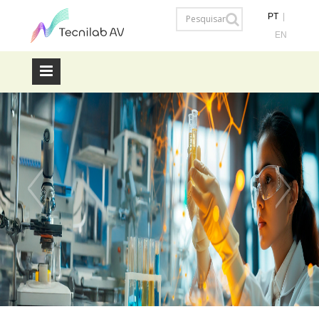
PT
|
EN