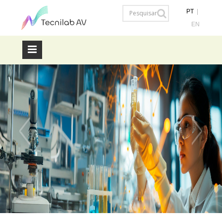
PT
|
EN