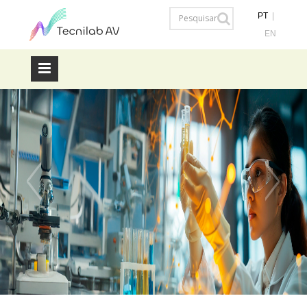
PT
|
EN