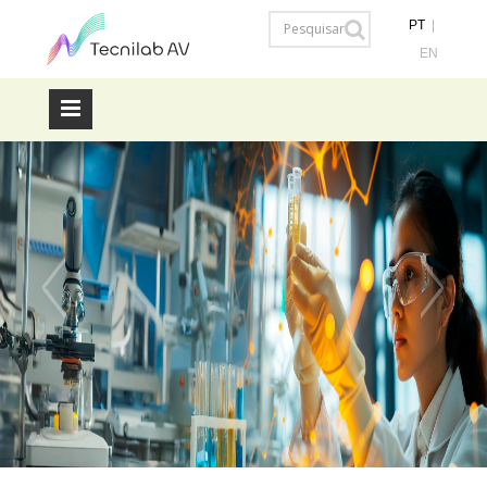
PT
|
EN