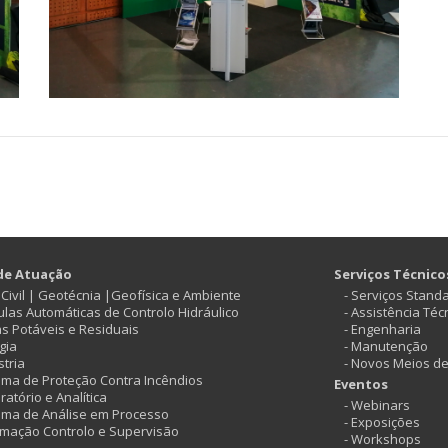
de Atuação
Serviços Técnico
ª Civil | Geotécnia |Geofísica e Ambiente
- Serviços Stand
vulas Automáticas de Controlo Hidráulico
- Assistência Téc
as Potáveis e Residuais
- Engenharia
gia
- Manutenção
stria
- Novos Meios d
tema de Proteção Contra Incêndios
Eventos
ratório e Analítica
- Webinars
tema de Análise em Processo
- Exposições
omação Controlo e Supervisão
- Workshops