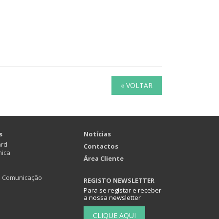
« VOLTAR
s
Notícias
ard
Contactos
nica
Área Cliente
e Comunicação
REGISTO NEWSLETTER
Para se registar e receber
a nossa newsletter