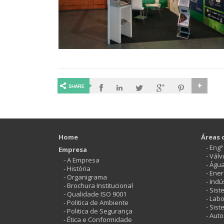
Home
Áreas 
- Eng
Empresa
- Vál
- A Empresa
- Águ
- História
- Ener
- Organigrama
- Indú
- Brochura Institucional
- Sis
- Qualidade ISO 9001
- Labo
- Politica de Ambiente
- Sis
- Politica de Segurança
- Aut
- Ética e Conformidade